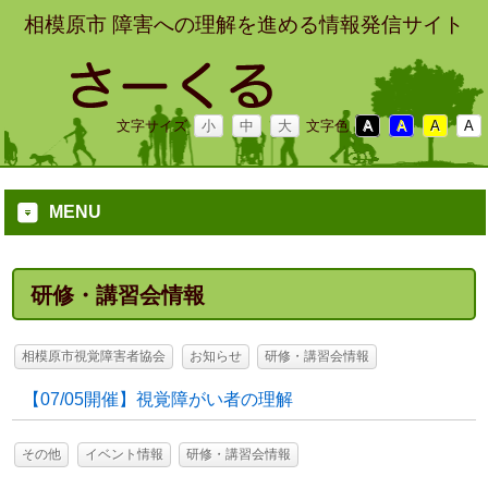
相模原市 障害への理解を進める情報発信サイト
文字サイズ
小
中
大
文字色
A
A
A
A
MENU
研修・講習会情報
相模原市視覚障害者協会
お知らせ
研修・講習会情報
【07/05開催】視覚障がい者の理解
その他
イベント情報
研修・講習会情報