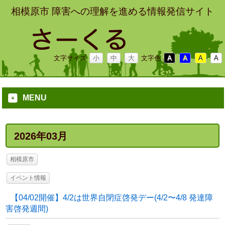
相模原市 障害への理解を進める情報発信サイト
文字サイズ
小
中
大
文字色
A
A
A
A
MENU
2026年03月
相模原市
イベント情報
【04/02開催】4/2は世界自閉症啓発デー(4/2〜4/8 発達障
害啓発週間)