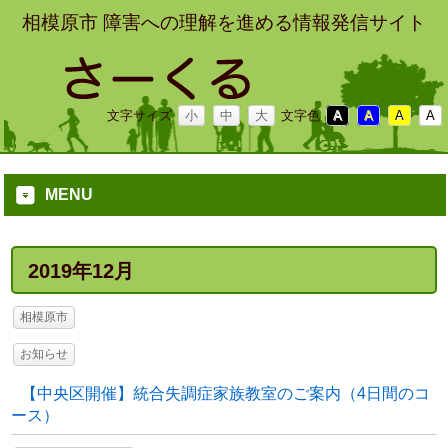
相模原市 障害への理解を進める情報発信サイト
文字サイズ
小
中
大
文字色
A
A
A
A
MENU
2019年12月
相模原市
お知らせ
【中央区開催】統合失調症家族教室のご案内（4日間のコ
ース）