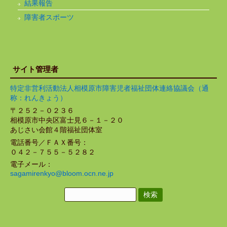
結果報告
障害者スポーツ
サイト管理者
特定非営利活動法人相模原市障害児者福祉団体連絡協議会（通
称：れんきょう）
〒２５２－０２３６
相模原市中央区富士見６－１－２０
あじさい会館４階福祉団体室
電話番号／ＦＡＸ番号：
０４２－７５５－５２８２
電子メール：
sagamirenkyo@bloom.ocn.ne.jp
検
索: