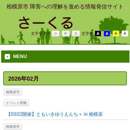
相模原市 障害への理解を進める情報発信サイト
文字サイズ
小
中
大
文字色
A
A
A
A
MENU
2026年02月
相模原市
イベント情報
【03/22開催】ともいきゆうえんち＋ in 相模原
相模原市