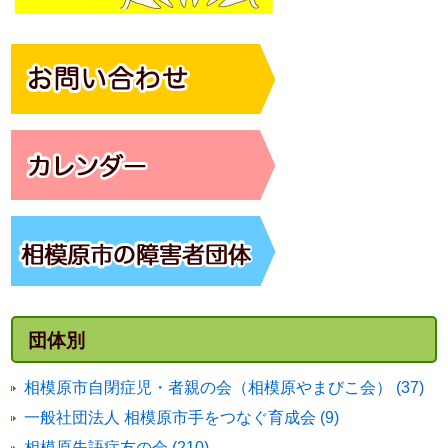
団体別
相模原市自閉症児・者親の会（相模原やまびこ会） (37)
一般社団法人 相模原市手をつなぐ育成会 (9)
相模原失語症友の会 (210)