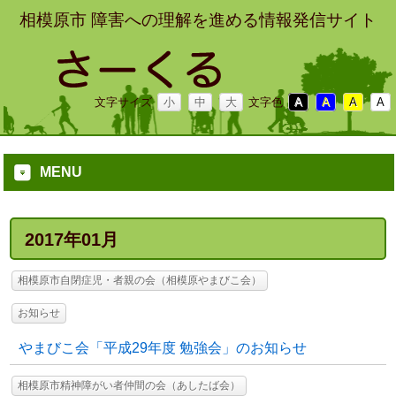
相模原市 障害への理解を進める情報発信サイト
文字サイズ
小
中
大
文字色
A
A
A
A
MENU
2017年01月
相模原市自閉症児・者親の会（相模原やまびこ会）
お知らせ
やまびこ会「平成29年度 勉強会」のお知らせ
相模原市精神障がい者仲間の会（あしたば会）