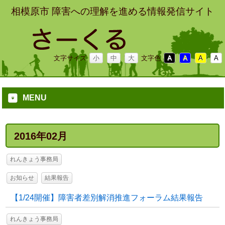
相模原市 障害への理解を進める情報発信サイト
文字サイズ
小
中
大
文字色
A
A
A
A
MENU
2016年02月
れんきょう事務局
お知らせ
結果報告
【1/24開催】障害者差別解消推進フォーラム結果報告
れんきょう事務局