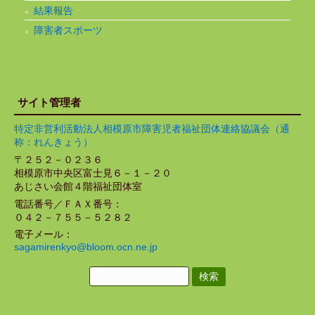
結果報告
障害者スポーツ
サイト管理者
特定非営利活動法人相模原市障害児者福祉団体連絡協議会（通
称：れんきょう）
〒２５２－０２３６
相模原市中央区富士見６－１－２０
あじさい会館４階福祉団体室
電話番号／ＦＡＸ番号：
０４２－７５５－５２８２
電子メール：
sagamirenkyo@bloom.ocn.ne.jp
検
索: