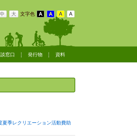
中
大
文字色
A
A
A
A
相談窓口
発行物
資料
度夏季レクリエーション活動費助