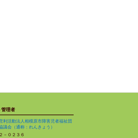
ト管理者
営利活動法人相模原市障害児者福祉団
協議会（通称：れんきょう）
２－０２３６