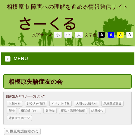
相模原市 障害への理解を進める情報発信サイト
文字サイズ
小
中
大
文字色
A
A
A
A
MENU
相模原失語症友の会
団体別カテゴリー一覧リンク
お知らせ
けやき体育館
イベント情報
大切なお知らせ
意思疎通支援
新着
機関紙「わ」
発行物
研修・講習会情報
結果報告
障害者スポーツ
相模原失語症友の会