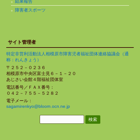
結果報告
障害者スポーツ
サイト管理者
特定非営利活動法人相模原市障害児者福祉団体連絡協議会（通
称：れんきょう）
〒２５２－０２３６
相模原市中央区富士見６－１－２０
あじさい会館４階福祉団体室
電話番号／ＦＡＸ番号：
０４２－７５５－５２８２
電子メール：
sagamirenkyo@bloom.ocn.ne.jp
検
索: