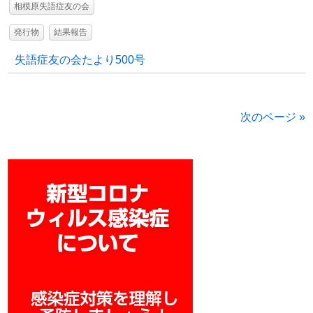
相模原失語症友の会
発行物
結果報告
失語症友の会たより500号
次のページ »