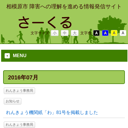
相模原市 障害への理解を進める情報発信サイト
文字サイズ
小
中
大
文字色
A
A
A
A
MENU
2016年07月
れんきょう事務局
お知らせ
れんきょう機関紙「わ」81号を掲載しました
れんきょう事務局