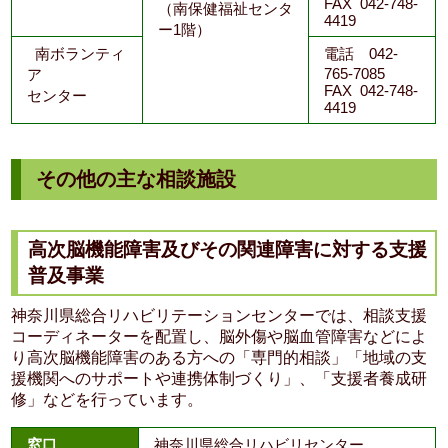
FAX 042-748-
（南保健福祉センタ
4419
ー1階）
南ボランティ
電話 042-
765-7085
ア
FAX 042-748-
センター
4419
その他の主な相談施設
高次脳機能障害及びその関連障害に対する支援
普及事業
神奈川県総合リハビリテーションセンターでは、相談支援
コーディネーターを配置し、脳外傷や脳血管障害などによ
り高次脳機能障害のある方への「専門的相談」「地域の支
援機関へのサポートや連携体制づくり」、「支援者養成研
修」などを行っています。
窓口
神奈川県総合リハビリセンター