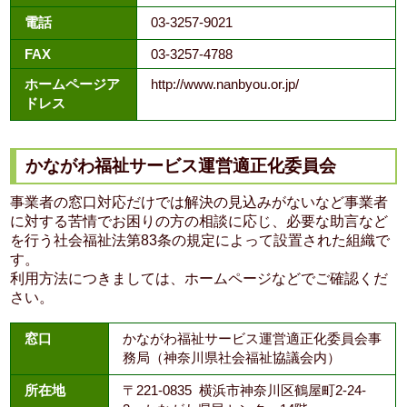
電話
03-3257-9021
FAX
03-3257-4788
ホームページア
http://www.nanbyou.or.jp/
ドレス
かながわ福祉サービス運営適正化委員会
事業者の窓口対応だけでは解決の見込みがないなど事業者
に対する苦情でお困りの方の相談に応じ、必要な助言など
を行う社会福祉法第83条の規定によって設置された組織で
す。
利用方法につきましては、ホームページなどでご確認くだ
さい。
窓口
かながわ福祉サービス運営適正化委員会事
務局（神奈川県社会福祉協議会内）
所在地
〒221-0835 横浜市神奈川区鶴屋町2-24-