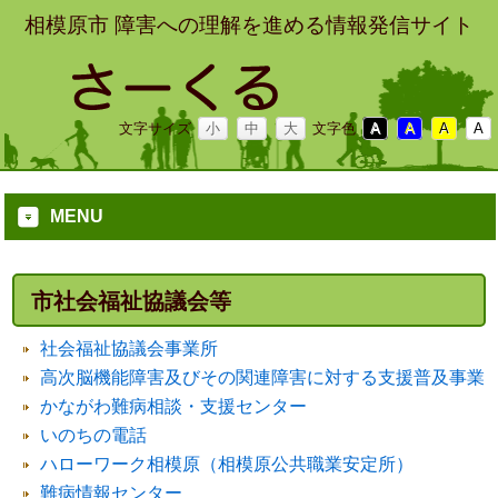
相模原市 障害への理解を進める情報発信サイト
文字サイズ
小
中
大
文字色
A
A
A
A
MENU
市社会福祉協議会等
社会福祉協議会事業所
高次脳機能障害及びその関連障害に対する支援普及事業
かながわ難病相談・支援センター
いのちの電話
ハローワーク相模原（相模原公共職業安定所）
難病情報センター