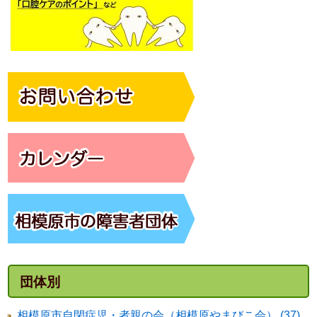
団体別
相模原市自閉症児・者親の会（相模原やまびこ会） (37)