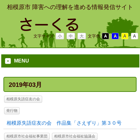
相模原市 障害への理解を進める情報発信サイト
文字サイズ
小
中
大
文字色
A
A
A
A
MENU
2019年03月
相模原失語症友の会
発行物
相模原失語症友の会 作品集「さえずり」第３０号
相模原市社会福祉事業団
相模原市社会福祉協議会