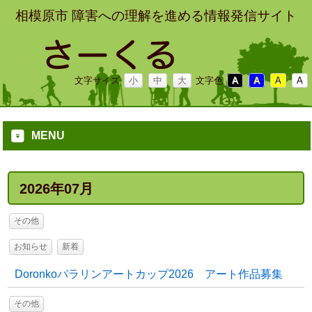
相模原市 障害への理解を進める情報発信サイト
文字サイズ
小
中
大
文字色
A
A
A
A
MENU
2026年07月
その他
お知らせ
新着
Doronkoパラリンアートカップ2026 アート作品募集
その他