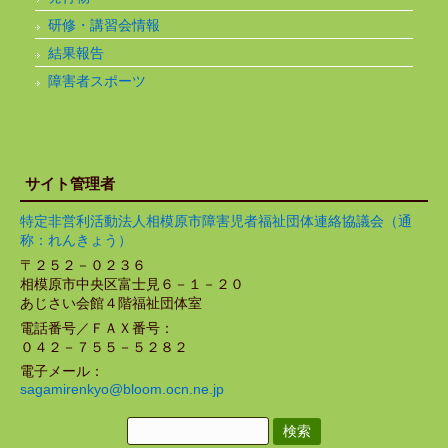
研修・講習会情報
結果報告
障害者スポーツ
サイト管理者
特定非営利活動法人相模原市障害児者福祉団体連絡協議会（通
称：れんきょう）
〒２５２－０２３６
相模原市中央区富士見６－１－２０
あじさい会館４階福祉団体室
電話番号／ＦＡＸ番号：
０４２－７５５－５２８２
電子メール：
sagamirenkyo@bloom.ocn.ne.jp
検
索: