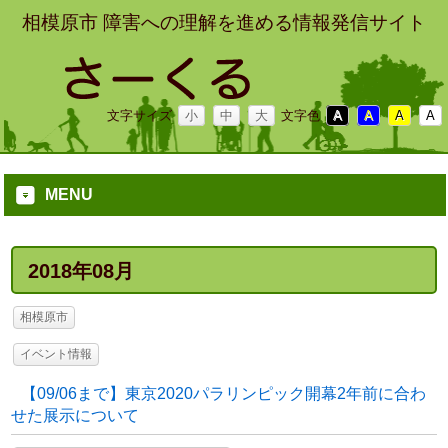
相模原市 障害への理解を進める情報発信サイト
文字サイズ
小
中
大
文字色
A
A
A
A
MENU
2018年08月
相模原市
イベント情報
【09/06まで】東京2020パラリンピック開幕2年前に合わ
せた展示について