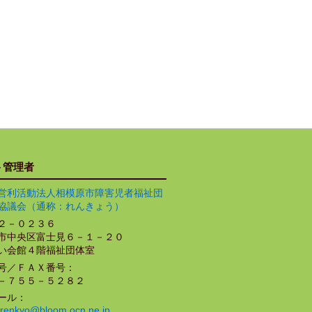
ト管理者
営利活動法人相模原市障害児者福祉団
協議会（通称：れんきょう）
２－０２３６
市中央区富士見６－１－２０
い会館４階福祉団体室
号／ＦＡＸ番号：
－７５５－５２８２
ール：
renkyo@bloom.ocn.ne.jp