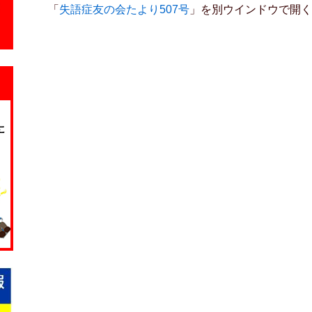
「
失語症友の会たより507号
」を別ウインドウで開く