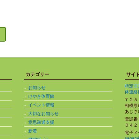
カテゴリー
サイ
特定非
お知らせ
体連絡
けやき体育館
〒２５
イベント情報
相模原
あじさ
大切なお知らせ
電話番
意思疎通支援
０４２
新着
電子メ
sagami