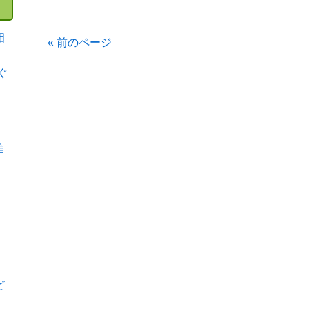
相
« 前のページ
ぐ
難
ど