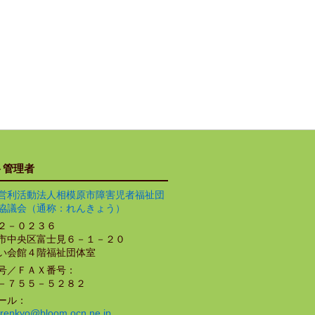
ト管理者
営利活動法人相模原市障害児者福祉団
協議会（通称：れんきょう）
２－０２３６
市中央区富士見６－１－２０
い会館４階福祉団体室
号／ＦＡＸ番号：
－７５５－５２８２
ール：
renkyo@bloom.ocn.ne.jp