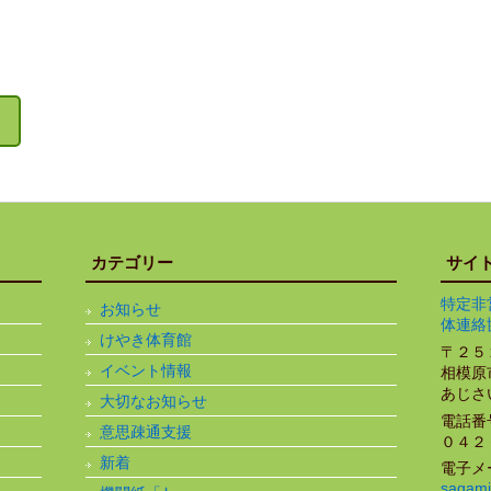
カテゴリー
サイ
特定非
お知らせ
体連絡
けやき体育館
〒２５
イベント情報
相模原
あじさ
大切なお知らせ
電話番
意思疎通支援
０４２
新着
電子メ
sagami