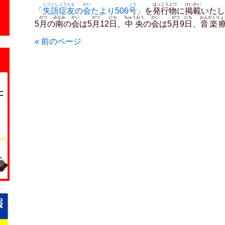
しつごしょう
とも
かい
ごう
はっこうぶつ
けいさい
「
失語症
友
の
会
たより506
号
」
を
発行物
に
掲載
いたし
がつ
みなみ
かい
がつ
にち
ちゅうおう
かい
がつ
にち
おんがくりょ
5
月
の
南
の
会
は5
月
12
日
、
中央
の
会
は5
月
9
日
、
音楽
« 前のページ