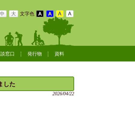
中
大
文字色
A
A
A
A
相談窓口
発行物
資料
ました
2026/04/22