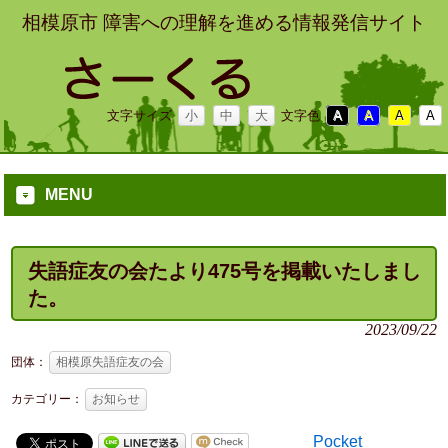
相模原市 障害への理解を進める情報発信サイト
文字サイズ
小
中
大
文字色
A
A
A
A
MENU
失語症友の会たより475号を掲載いたしまし
た。
2023/09/22
団体：
相模原失語症友の会
カテゴリー：
お知らせ
Pocket