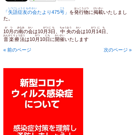
しつごしょう
とものかい
ごう
はっこうぶつ
けいさい
「
失語症
友の会
たより475
号
」
を
発行物
に
掲載
いたしまし
た。
がつ
みなみ
かい
がつ
にち
ちゅうおう
かい
がつ
にち
10月
の
南
の
会
は10
月
3日
、
中央
の
会
は10
月
14日
、
おんがくりょうほう
がつ
にち
かいさい
音楽療法
は10
月
10
日
に
開催
いたします
« 前のページ
次のページ »