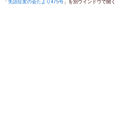
「
失語症友の会たより475号
」を別ウインドウで開く