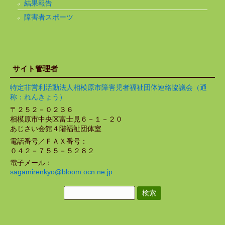
結果報告
障害者スポーツ
サイト管理者
特定非営利活動法人相模原市障害児者福祉団体連絡協議会（通
称：れんきょう）
〒２５２－０２３６
相模原市中央区富士見６－１－２０
あじさい会館４階福祉団体室
電話番号／ＦＡＸ番号：
０４２－７５５－５２８２
電子メール：
sagamirenkyo@bloom.ocn.ne.jp
検
索: