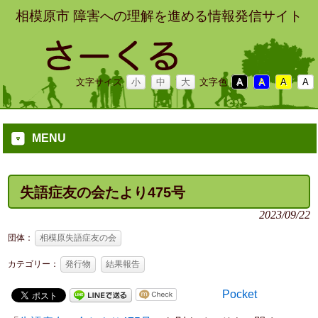
相模原市 障害への理解を進める情報発信サイト
文字サイズ
小
中
大
文字色
A
A
A
A
MENU
失語症友の会たより475号
2023/09/22
団体：
相模原失語症友の会
カテゴリー：
発行物
結果報告
Pocket