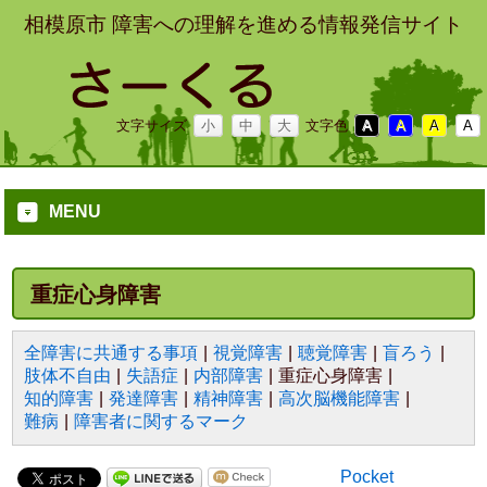
相模原市 障害への理解を進める情報発信サイト
文字サイズ
小
中
大
文字色
A
A
A
A
MENU
重症心身障害
全障害に共通する事項
視覚障害
聴覚障害
盲ろう
肢体不自由
失語症
内部障害
重症心身障害
知的障害
発達障害
精神障害
高次脳機能障害
難病
障害者に関するマーク
Pocket