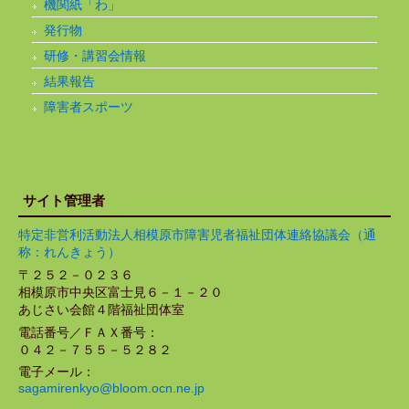
機関紙「わ」
発行物
研修・講習会情報
結果報告
障害者スポーツ
サイト管理者
特定非営利活動法人相模原市障害児者福祉団体連絡協議会（通
称：れんきょう）
〒２５２－０２３６
相模原市中央区富士見６－１－２０
あじさい会館４階福祉団体室
電話番号／ＦＡＸ番号：
０４２－７５５－５２８２
電子メール：
sagamirenkyo@bloom.ocn.ne.jp