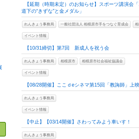
【延期（時期未定）のお知らせ】スポーツ講演会「
道下の“きずな”と金メダル」
れんきょう事務局
一般社団法人 相模原市手をつなぐ育成会
相
イベント情報
【10/31締切】第7回 新成人を祝う会
れんきょう事務局
相模原市
相模原市社会福祉協議会
展
イベント情報
【08/28開催】ここｄeシネマ第15回「教誨師」
れんきょう事務局
イベント情報
【中止】【03/14開催】さわってみよう車いす！
れんきょう事務局