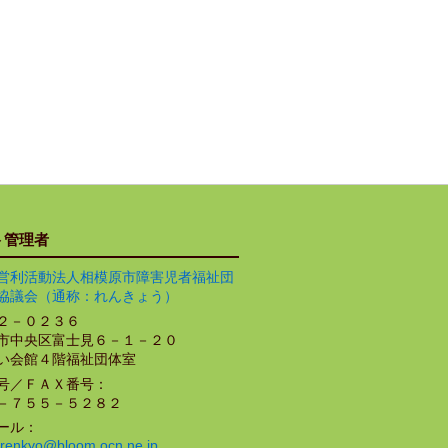
ト管理者
営利活動法人相模原市障害児者福祉団
協議会（通称：れんきょう）
２－０２３６
市中央区富士見６－１－２０
い会館４階福祉団体室
号／ＦＡＸ番号：
－７５５－５２８２
ール：
renkyo@bloom.ocn.ne.jp