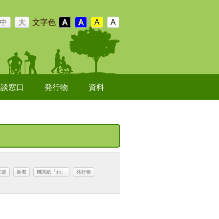
中
大
文字色
A
A
A
A
相談窓口
発行物
資料
支援
新着
機関紙「わ」
発行物