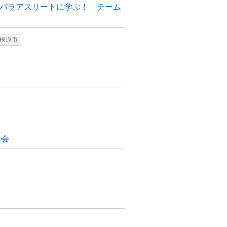
パラアスリートに学ぶ！ チーム
模原市
上映会