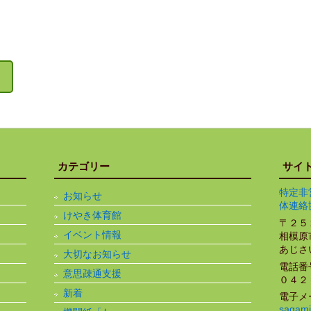
カテゴリー
サイ
特定非
お知らせ
体連絡
けやき体育館
〒２５
イベント情報
相模原
あじさ
大切なお知らせ
電話番
意思疎通支援
０４２
新着
電子メ
sagami