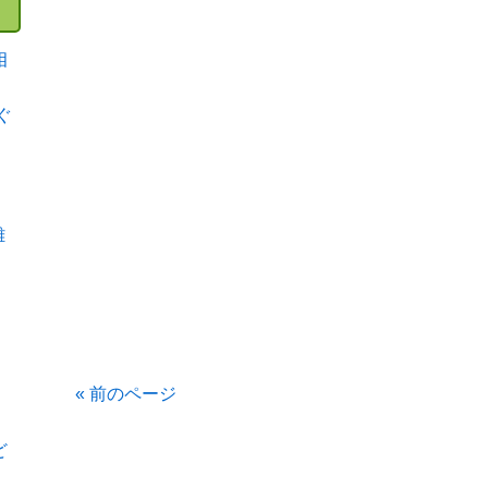
相
ぐ
難
« 前のページ
ど