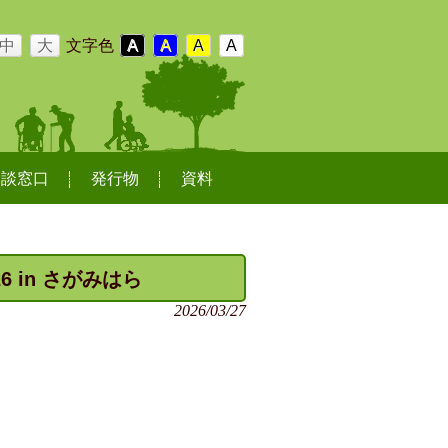
中
大
文字色
A
A
A
A
相談窓口
発行物
資料
6 in さがみはら
2026/03/27