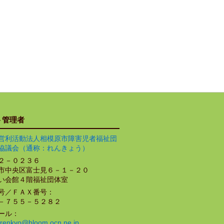
ト管理者
営利活動法人相模原市障害児者福祉団
協議会（通称：れんきょう）
２－０２３６
市中央区富士見６－１－２０
い会館４階福祉団体室
号／ＦＡＸ番号：
－７５５－５２８２
ール：
renkyo@bloom.ocn.ne.jp