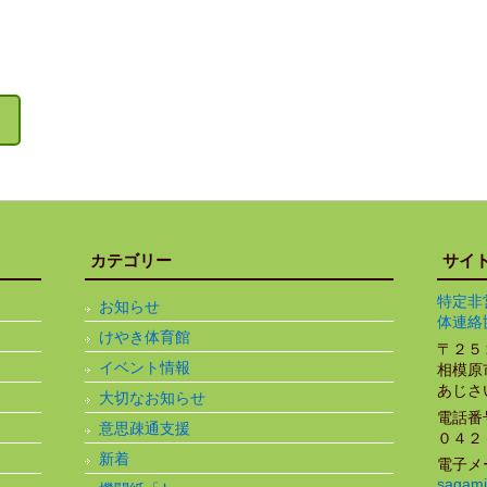
カテゴリー
サイ
特定非
お知らせ
体連絡
けやき体育館
〒２５
イベント情報
相模原
あじさ
大切なお知らせ
電話番
意思疎通支援
０４２
新着
電子メ
sagami