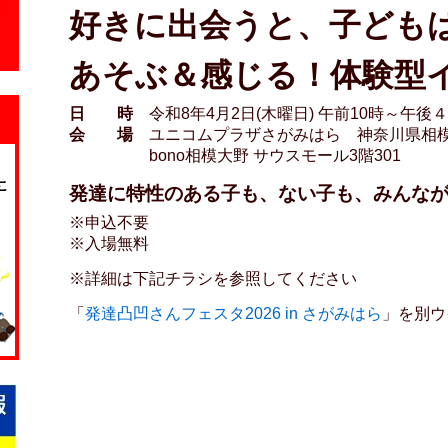
好きに出会うと、子ども
あそぶ＆感じる！体験型
日 時
令和8年4月2日(木曜日) 午前10時～午後
会 場
ユニコムプラザさがみはら 神奈川県相模原
bono相模大野 サウスモール3階301
発達に特性のある子も、ない子も、みんな
※申込不要
※入場無料
※詳細は下記チラシを参照してください
「
発達凸凹さんフェスタ2026 in さがみはら
」を別ウ