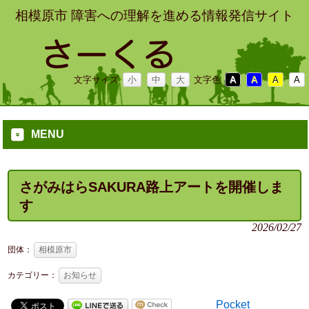
相模原市 障害への理解を進める情報発信サイト
文字サイズ
小
中
大
文字色
A
A
A
A
MENU
さがみはらSAKURA路上アートを開催しま
す
2026/02/27
団体：
相模原市
カテゴリー：
お知らせ
Pocket