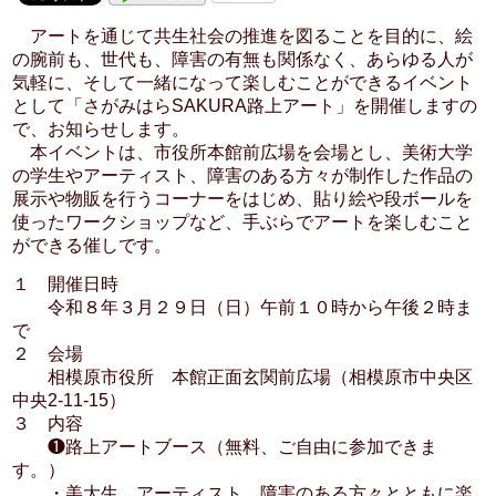
アートを通じて共生社会の推進を図ることを目的に、絵
の腕前も、世代も、障害の有無も関係なく、あらゆる人が
気軽に、そして一緒になって楽しむことができるイベント
として「さがみはらSAKURA路上アート」を開催しますの
で、お知らせします。
本イベントは、市役所本館前広場を会場とし、美術大学
の学生やアーティスト、障害のある方々が制作した作品の
展示や物販を行うコーナーをはじめ、貼り絵や段ボールを
使ったワークショップなど、手ぶらでアートを楽しむこと
ができる催しです。
１ 開催日時
令和８年３月２９日（日）午前１０時から午後２時ま
で
２ 会場
相模原市役所 本館正面玄関前広場（相模原市中央区
中央2-11-15）
３ 内容
❶路上アートブース（無料、ご自由に参加できま
す。）
・美大生、アーティスト、障害のある方々とともに楽