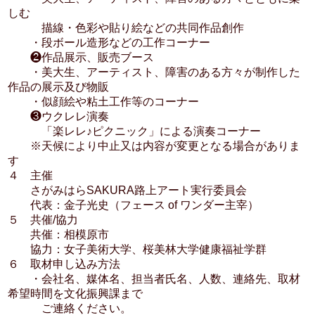
しむ
描線・色彩や貼り絵などの共同作品創作
・段ボール造形などの工作コーナー
❷作品展示、販売ブース
・美大生、アーティスト、障害のある方々が制作した
作品の展示及び物販
・似顔絵や粘土工作等のコーナー
❸ウクレレ演奏
「楽レレ♪ピクニック」による演奏コーナー
※天候により中止又は内容が変更となる場合がありま
す
４ 主催
さがみはらSAKURA路上アート実行委員会
代表：金子光史（フェース of ワンダー主宰）
５ 共催/協力
共催：相模原市
協力：女子美術大学、桜美林大学健康福祉学群
６ 取材申し込み方法
・会社名、媒体名、担当者氏名、人数、連絡先、取材
希望時間を文化振興課まで
ご連絡ください。