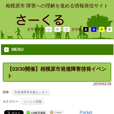
相模原市 障害への理解を進める情報発信サイト
文字サイズ
小
中
大
文字色
A
A
A
A
MENU
【03/30開催】相模原市発達障害啓発イベン
ト
2019/03/18
団体：
市発達障害支援センター
カテゴリー：
イベント情報
Pocket