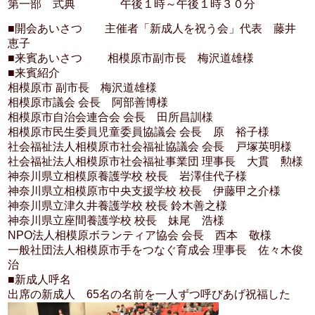
第一部 式典 午後１時～午後１時３０分
■開会あいさつ 主催者「新成人を祝う会」代表 藤井
恵子
■来賓あいさつ 相模原市副市長 梅沢道雄様
■来賓紹介
相模原市 副市長 梅沢道雄様
相模原市議会 会長 阿部善博様
相模原市自治会連合会 会長 田所昌訓様
相模原市民生委員児童委員協議会 会長 原 裕子様
社会福祉法人相模原市社会福祉協議会 会長 戸塚英明様
社会福祉法人相模原市社会福祉事業団 理事長 大貫 勲様
神奈川県立相模原養護学校 校長 岩澤佳代子様
神奈川県立相模原市中央支援学校 校長 伊藤甲之介様
神奈川県立津久井養護学校 校長 鈴木善之様
神奈川県立座間養護学校 校長 妹尾 浩様
NPO法人相模原ボランティア協会 会長 西本 敬様
一般社団法人相模原市手をつなぐ育成会 理事長 佐々木俊
治
■新成人呼名
出席の新成人 65名の名前を一人ずつ呼びあげ祝福した