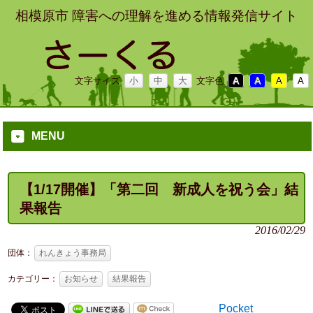
相模原市 障害への理解を進める情報発信サイト
文字サイズ
小
中
大
文字色
A
A
A
A
MENU
【1/17開催】「第二回 新成人を祝う会」結
果報告
2016/02/29
団体：
れんきょう事務局
カテゴリー：
お知らせ
結果報告
Pocket