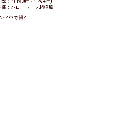
を除く 午前9時～午後4時)
共催：ハローワーク相模原
ンドウで開く