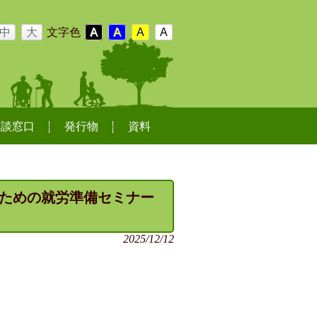
中
大
文字色
A
A
A
A
相談窓口
発行物
資料
ための就労準備セミナー
2025/12/12