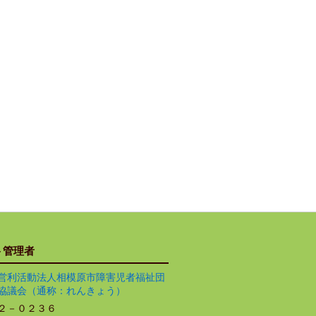
ト管理者
営利活動法人相模原市障害児者福祉団
協議会（通称：れんきょう）
２－０２３６