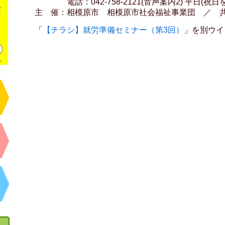
電話：042-758-2121(音声案内2) 平日(祝日
主 催：相模原市 相模原市社会福祉事業団 ／ 
「
【チラシ】就労準備セミナー（第3回）
」を別ウイ