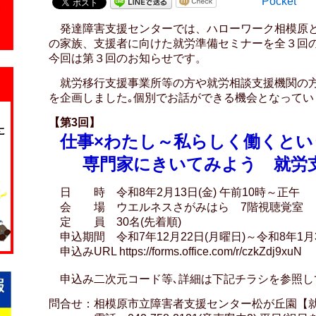
Pocket
発達障害支援センターでは、ハローワーク相模原と
の家族、支援者に向けた就労準備セミナーを全３回
今回は第３回のお知らせです。
就労移行支援事業所等の方や就労相談支援機関の方
を企画しました｡個別でお話ができる機会となってい
【第3回】
仕事×わたし～私らしく働くとい
専門家にきいてみよう 就労支
日 時 令和8年2月13日(金) 午前10時～正午
会 場 ウエルネスさがみはら 7階視聴覚室
定 員 30名(先着順)
申込期間 令和7年12月22日(月曜日)～令和8年1月3
申込みURL https://forms.office.com/r/czkZdj9xuN
申込み二次元コード等､詳細は下記チラシを参照し
問合せ：相模原市立障害者支援センター松が丘園【