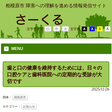
相模原市 障害への理解を進める情報発信サイト
文字サイズ
小
中
大
文字色
A
A
A
A
MENU
歯と口の健康を維持するためには、日々の
口腔ケアと歯科医院への定期的な受診が大
切です
2025/11/26
団体：
相模原市
カテゴリー：
お知らせ