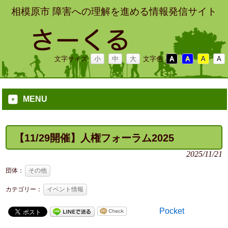
相模原市 障害への理解を進める情報発信サイト
文字サイズ
小
中
大
文字色
A
A
A
A
MENU
【11/29開催】人権フォーラム2025
2025/11/21
団体：
その他
カテゴリー：
イベント情報
Pocket