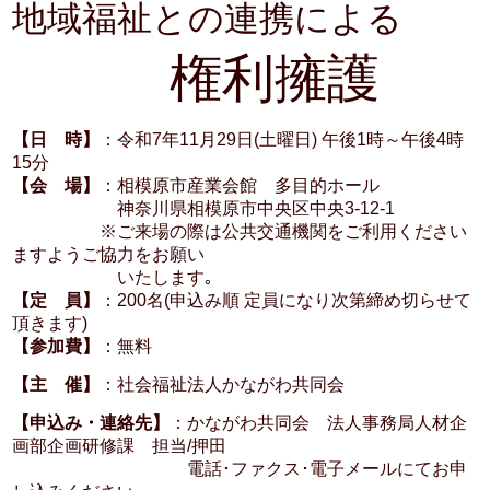
地域福祉との連携による
権利擁護
【日 時】
：令和7年11月29日(土曜日) 午後1時～午後4時
15分
【会 場】
：相模原市産業会館 多目的ホール
神奈川県相模原市中央区中央3-12-1
※ご来場の際は公共交通機関をご利用ください
ますようご協力をお願い
いたします｡
【定 員】
：200名(申込み順 定員になり次第締め切らせて
頂きます)
【参加費】
：無料
【主 催】
：社会福祉法人かながわ共同会
【申込み・連絡先】
：かながわ共同会 法人事務局人材企
画部企画研修課 担当/押田
電話･ファクス･電子メールにてお申