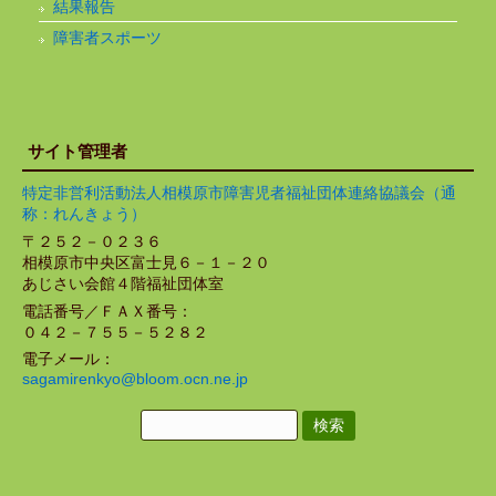
結果報告
障害者スポーツ
サイト管理者
特定非営利活動法人相模原市障害児者福祉団体連絡協議会（通
称：れんきょう）
〒２５２－０２３６
相模原市中央区富士見６－１－２０
あじさい会館４階福祉団体室
電話番号／ＦＡＸ番号：
０４２－７５５－５２８２
電子メール：
sagamirenkyo@bloom.ocn.ne.jp
検
索: