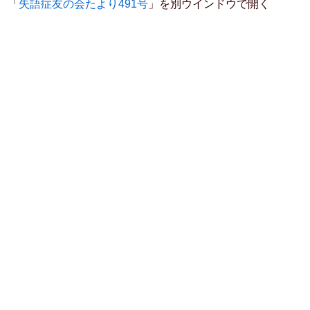
「
失語症友の会たより491号
」を別ウインドウで開く