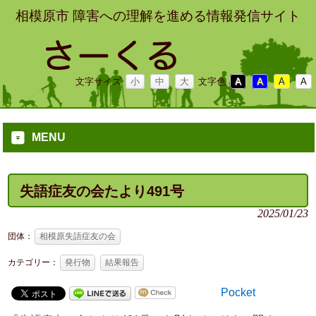
相模原市 障害への理解を進める情報発信サイト
文字サイズ
小
中
大
文字色
A
A
A
A
MENU
失語症友の会たより491号
2025/01/23
団体：
相模原失語症友の会
カテゴリー：
発行物
結果報告
Pocket