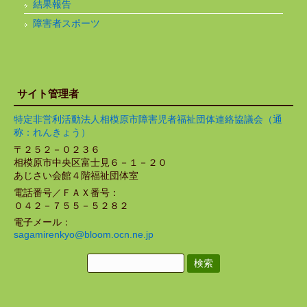
結果報告
障害者スポーツ
サイト管理者
特定非営利活動法人相模原市障害児者福祉団体連絡協議会（通
称：れんきょう）
〒２５２－０２３６
相模原市中央区富士見６－１－２０
あじさい会館４階福祉団体室
電話番号／ＦＡＸ番号：
０４２－７５５－５２８２
電子メール：
sagamirenkyo@bloom.ocn.ne.jp
検
索: