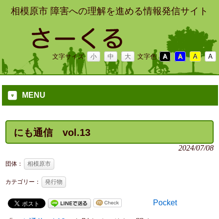
相模原市 障害への理解を進める情報発信サイト
文字サイズ
小
中
大
文字色
A
A
A
A
MENU
にも通信 vol.13
2024/07/08
団体：
相模原市
カテゴリー：
発行物
Pocket