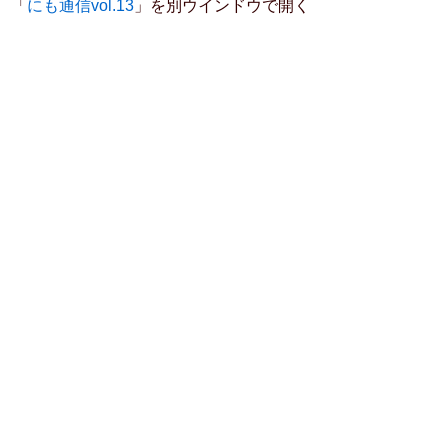
「
にも通信vol.13
」を別ウインドウで開く