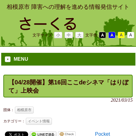
相模原市 障害への理解を進める情報発信サイト
文字サイズ
小
中
大
文字色
A
A
A
A
MENU
【04/28開催】第16回ここdeシネマ「はりぼ
て」上映会
2021/03/15
団体：
相模原市
カテゴリー：
イベント情報
Pocket