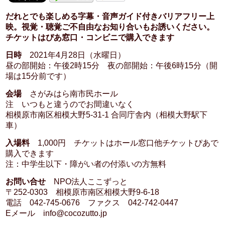
だれとでも楽しめる字幕・音声ガイド付きバリアフリー上
映。視覚・聴覚ご不自由なお知り合いもお誘いください。
チケットはぴあ窓口・コンビニで購入できます
日時
2021年4月28日（水曜日）
昼の部開始：午後2時15分 夜の部開始：午後6時15分（開
場は15分前です）
会場
さがみはら南市民ホール
注 いつもと違うのでお間違いなく
相模原市南区相模大野5-31-1 合同庁舎内（相模大野駅下
車）
入場料
1,000円 チケットはホール窓口他チケットぴあで
購入できます
注：中学生以下・障がい者の付添いの方無料
お問い合せ
NPO法人ここずっと
〒252-0303 相模原市南区相模大野9-6-18
電話 042-745-0676 ファクス 042-742-0447
Eメール info@cocozutto.jp