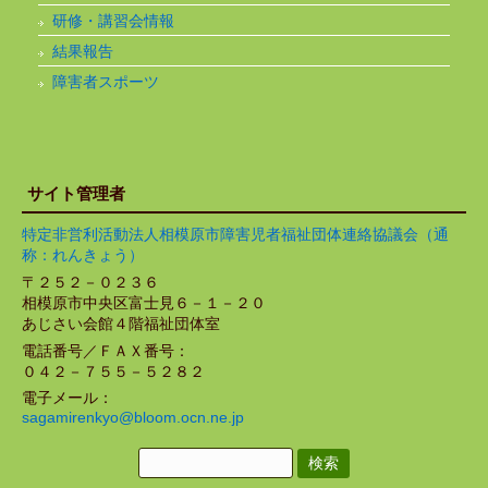
研修・講習会情報
結果報告
障害者スポーツ
サイト管理者
特定非営利活動法人相模原市障害児者福祉団体連絡協議会（通
称：れんきょう）
〒２５２－０２３６
相模原市中央区富士見６－１－２０
あじさい会館４階福祉団体室
電話番号／ＦＡＸ番号：
０４２－７５５－５２８２
電子メール：
sagamirenkyo@bloom.ocn.ne.jp
検
索: