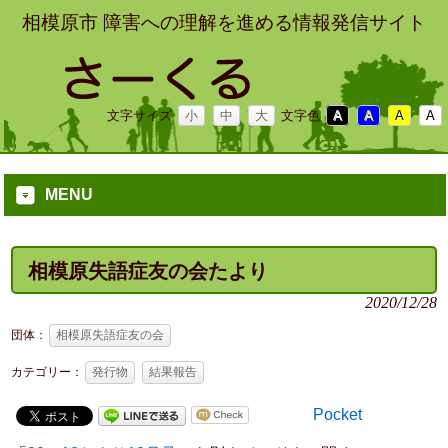
相模原市 障害への理解を進める情報発信サイト
文字サイズ
小
中
大
文字色
A
A
A
A
MENU
相模原失語症友の会たより
2020/12/28
団体：
相模原失語症友の会
カテゴリー：
発行物
結果報告
Pocket