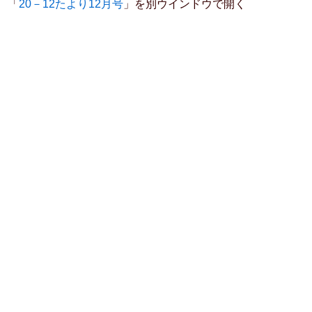
「
20－12たより12月号
」を別ウインドウで開く