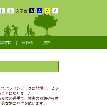
中
大
文字色
A
A
A
A
相談窓口
発行物
資料
してパラリンピックに登場し、２０
ることになりました。
る立位の選手で、障害の種類や程度
て男女別に順位を競います。