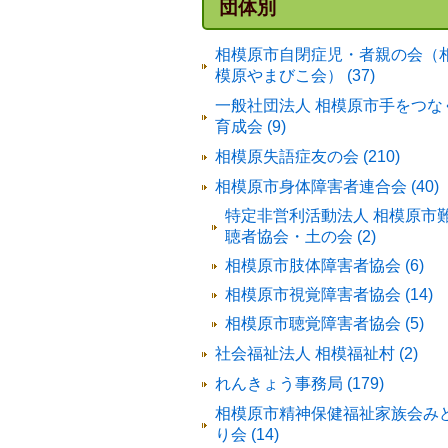
団体別
相模原市自閉症児・者親の会（
模原やまびこ会） (37)
一般社団法人 相模原市手をつな
育成会 (9)
相模原失語症友の会 (210)
相模原市身体障害者連合会 (40)
特定非営利活動法人 相模原市
聴者協会・土の会 (2)
相模原市肢体障害者協会 (6)
相模原市視覚障害者協会 (14)
相模原市聴覚障害者協会 (5)
社会福祉法人 相模福祉村 (2)
れんきょう事務局 (179)
相模原市精神保健福祉家族会み
り会 (14)