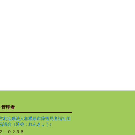
ト管理者
営利活動法人相模原市障害児者福祉団
協議会（通称：れんきょう）
２－０２３６