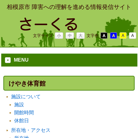
相模原市 障害への理解を進める情報発信サイト
文字サイズ
小
中
大
文字色
A
A
A
A
MENU
けやき体育館
施設について
施設
開館時間
休館日
所在地・アクセス