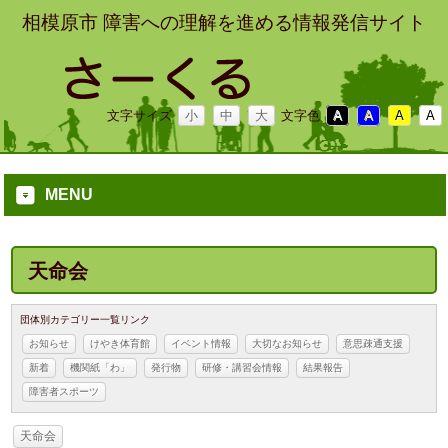
相模原市 障害への理解を進める情報発信サイト
文字サイズ
小
中
大
文字色
A
A
A
A
MENU
天命会
団体別カテゴリー一覧リンク
お知らせ
けやき体育館
イベント情報
大切なお知らせ
意思疎通支援
新着
機関紙「わ」
発行物
研修・講習会情報
結果報告
障害者スポーツ
天命会