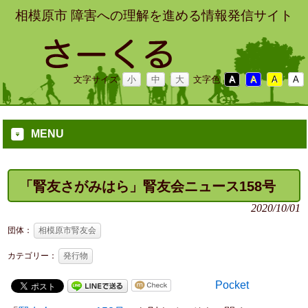
相模原市 障害への理解を進める情報発信サイト
文字サイズ
小
中
大
文字色
A
A
A
A
MENU
「腎友さがみはら」腎友会ニュース158号
2020/10/01
団体：
相模原市腎友会
カテゴリー：
発行物
Pocket