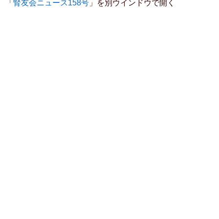
「
腎友会ニュース158号
」を別ウインドウで開く