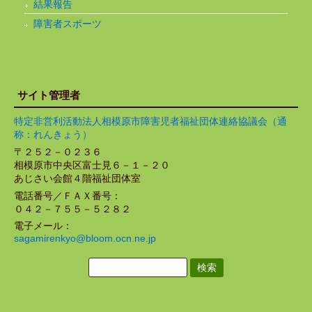
結果報告
障害者スポーツ
サイト管理者
特定非営利活動法人相模原市障害児者福祉団体連絡協議会（通
称：れんきょう）
〒２５２－０２３６
相模原市中央区富士見６－１－２０
あじさい会館４階福祉団体室
電話番号／ＦＡＸ番号：
０４２－７５５－５２８２
電子メール：
sagamirenkyo@bloom.ocn.ne.jp
検
索: