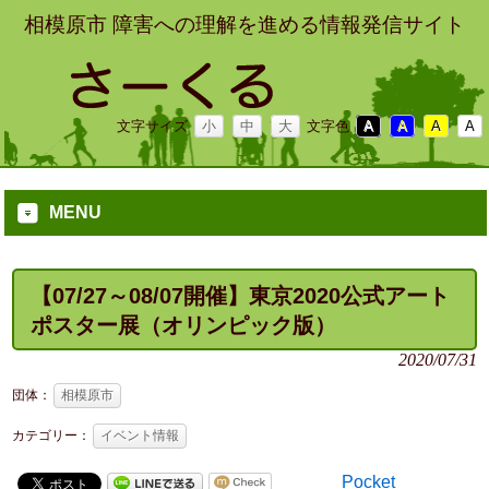
相模原市 障害への理解を進める情報発信サイト
文字サイズ
小
中
大
文字色
A
A
A
A
MENU
【07/27～08/07開催】東京2020公式アート
ポスター展（オリンピック版）
2020/07/31
団体：
相模原市
カテゴリー：
イベント情報
Pocket