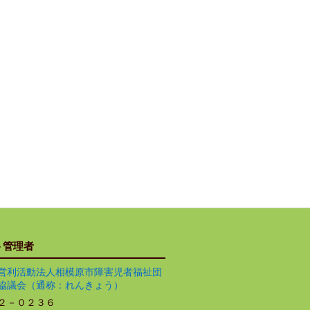
ト管理者
営利活動法人相模原市障害児者福祉団
協議会（通称：れんきょう）
２－０２３６