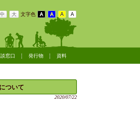
中
大
文字色
A
A
A
A
相談窓口
発行物
資料
集について
2020/07/22