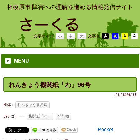
相模原市 障害への理解を進める情報発信サイト
文字サイズ
小
中
大
文字色
A
A
A
A
MENU
れんきょう機関紙「わ」96号
2020/04/01
団体：
れんきょう事務局
カテゴリー：
機関紙「わ」
発行物
Pocket