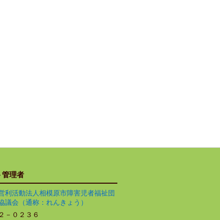
ト管理者
営利活動法人相模原市障害児者福祉団
協議会（通称：れんきょう）
２－０２３６