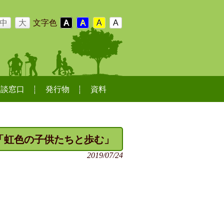
中
大
文字色
A
A
A
A
相談窓口
発行物
資料
会「虹色の子供たちと歩む」
2019/07/24