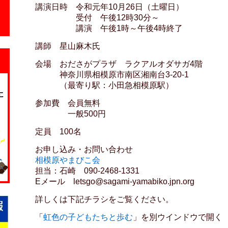
講演日時 令和元年10月26日（土曜日）
受付 午後12時30分～
講演 午後1時～午後4時終了
講師 星山麻木氏
会場 おださがプラザ ラクアルオダサガ4階
神奈川県相模原市南区湘南台3-20-1
（最寄り駅：小田急相模原駅）
参加費 会員無料
一般500円
定員 100名
お申し込み・お問い合わせ
相模原やまびこ会
担当：石崎 090-2468-1331
Eメール letsgo@sagami-yamabiko.jpn.org
詳しくは下記チラシをご覧ください。
「
虹色の子どもたちと歩む
」を別ウインドウで開く