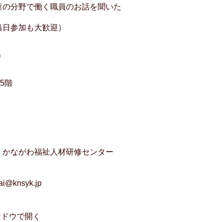
童の分野で働く職員のお話を聞いた
当日参加も大歓迎）
）
5階
 かながわ福祉人材研修センター
2
nsyk.jp
ンドウで開く