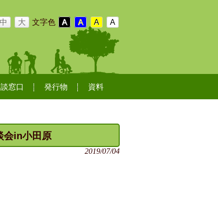
中
大
文字色
A
A
A
A
相談窓口
発行物
資料
談会in小田原
2019/07/04