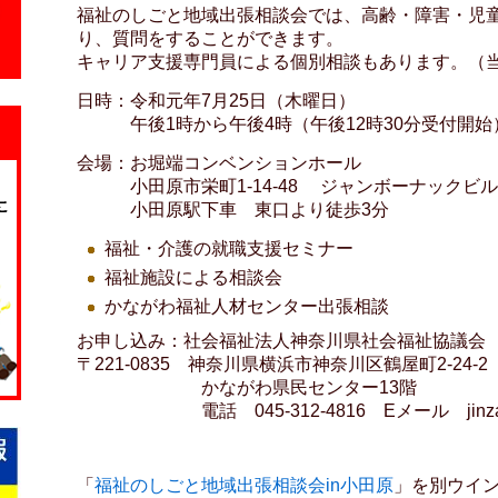
福祉のしごと地域出張相談会では、高齢・障害・児
り、質問をすることができます。
キャリア支援専門員による個別相談もあります。（
日時：令和元年7月25日（木曜日）
午後1時から午後4時（午後12時30分受付開始
会場：お堀端コンベンションホール
小田原市栄町1-14-48 ジャンボーナックビル
小田原駅下車 東口より徒歩3分
福祉・介護の就職支援セミナー
福祉施設による相談会
かながわ福祉人材センター出張相談
お申し込み：社会福祉法人神奈川県社会福祉協議会
〒221-0835 神奈川県横浜市神奈川区鶴屋町2-24-
かながわ県民センター13階
電話 045-312-4816 Eメール jinzai@k
「
福祉のしごと地域出張相談会in小田原
」を別ウイ