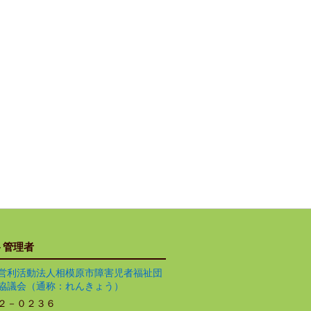
ト管理者
営利活動法人相模原市障害児者福祉団
協議会（通称：れんきょう）
２－０２３６