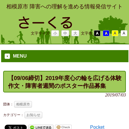
相模原市 障害への理解を進める情報発信サイト
文字サイズ
小
中
大
文字色
A
A
A
A
MENU
【09/06締切】2019年度心の輪を広げる体験
作文・障害者週間のポスター作品募集
2019/07/03
団体：
相模原市
カテゴリー：
お知らせ
Pocket