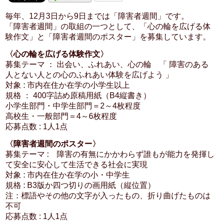
毎年、12月3日から9日までは「障害者週間」です。
「障害者週間」の取組の一つとして、「心の輪を広げる体
験作文」と「障害者週間のポスター」を募集しています。
〈心の輪を広げる体験作文〉
募集テーマ ： 出会い、ふれあい、心の輪 「 障害のある
人とない人との心のふれあい体験を広げよう 」
対象 : 市内在住か在学の小学生以上
規格 ： 400字詰め原稿用紙（B4縦書き）
小学生部門・中学生部門＝2～4枚程度
高校生・一般部門＝4～6枚程度
応募点数 : 1人1点
〈障害者週間のポスター〉
募集テーマ : 障害の有無にかかわらず誰もが能力を発揮し
て安全に安心して生活できる社会に実現
対象 : 市内在住か在学の小・中学生
規格 : B3版か四つ切りの画用紙（縦位置）
注：標語やその他の文字が入ったもの、折り曲げたものは
不可
応募点数 : 1人1点