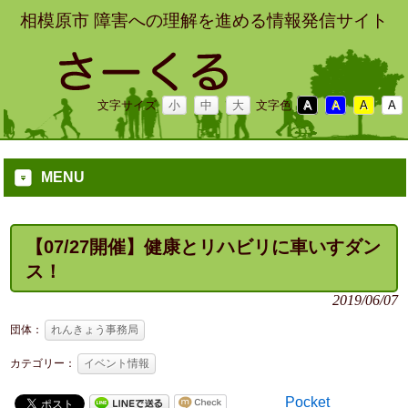
相模原市 障害への理解を進める情報発信サイト
文字サイズ
小
中
大
文字色
A
A
A
A
MENU
【07/27開催】健康とリハビリに車いすダン
ス！
2019/06/07
団体：
れんきょう事務局
カテゴリー：
イベント情報
Pocket