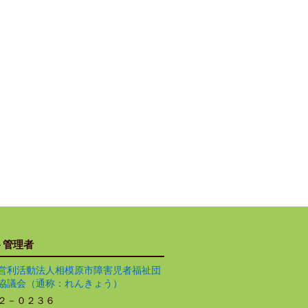
ト管理者
営利活動法人相模原市障害児者福祉団
協議会（通称：れんきょう）
２－０２３６