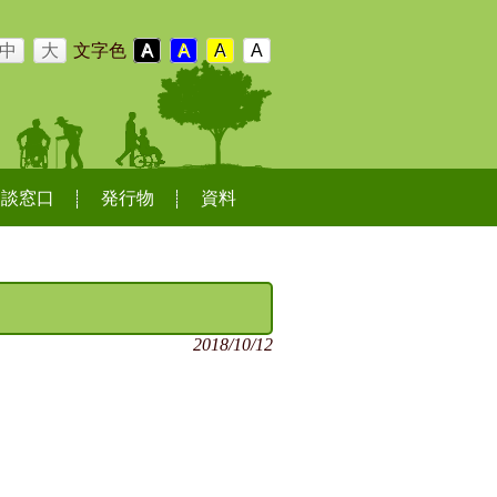
中
大
文字色
A
A
A
A
相談窓口
発行物
資料
2018/10/12