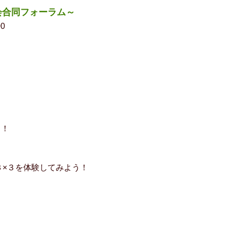
会合同フォーラム～
0
う！
３×３を体験してみよう！