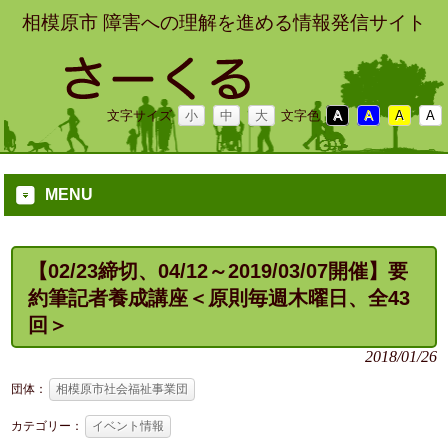
相模原市 障害への理解を進める情報発信サイト
文字サイズ
小
中
大
文字色
A
A
A
A
MENU
【02/23締切、04/12～2019/03/07開催】要
約筆記者養成講座＜原則毎週木曜日、全43
回＞
2018/01/26
団体：
相模原市社会福祉事業団
カテゴリー：
イベント情報