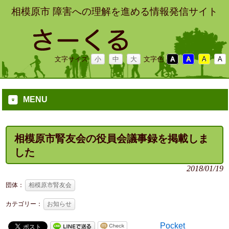
相模原市 障害への理解を進める情報発信サイト
文字サイズ
小
中
大
文字色
A
A
A
A
MENU
相模原市腎友会の役員会議事録を掲載しま
した
2018/01/19
団体：
相模原市腎友会
カテゴリー：
お知らせ
Pocket