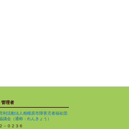
ト管理者
営利活動法人相模原市障害児者福祉団
協議会（通称：れんきょう）
２－０２３６