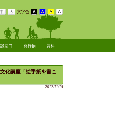
中
大
文字色
A
A
A
A
相談窓口
発行物
資料
れあい文化講座「絵手紙を書こ
2017/11/15