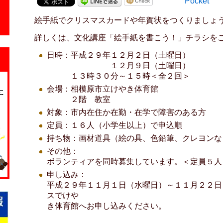
Pocket
絵手紙でクリスマスカードや年賀状をつくりましょ
詳しくは、文化講座「絵手紙を書こう！」チラシを
日時：平成２９年１２月２日（土曜日）
１２月９日（土曜日）
１３時３０分～１５時＜全２回＞
会場：相模原市立けやき体育館
２階 教室
対象：市内在住か在勤・在学で障害のある方
定員：１６人（小学生以上）で申込順
持ち物：画材道具（絵の具、色鉛筆、クレヨンな
その他：
ボランティアを同時募集しています。＜定員５人
申し込み：
平成２９年１１月１日（水曜日）～１１月２２日
スでけや
き体育館へお申し込みください。