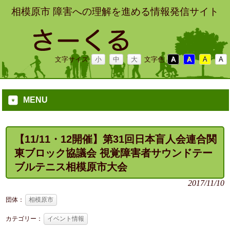
相模原市 障害への理解を進める情報発信サイト
文字サイズ
小
中
大
文字色
A
A
A
A
MENU
【11/11・12開催】第31回日本盲人会連合関
東ブロック協議会 視覚障害者サウンドテー
ブルテニス相模原市大会
2017/11/10
団体：
相模原市
カテゴリー：
イベント情報