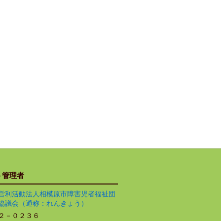
ト管理者
営利活動法人相模原市障害児者福祉団
協議会（通称：れんきょう）
２－０２３６