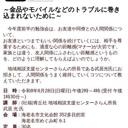
～金品やモバイルなどのトラブルに巻き
込まれないために～
今年度前半の勉強会は、お友達や同僚との人間関係につ
いて。
お友達といつまでもいい関係を続けていくには、相手を尊
重するためにも、適度な心の距離感(マナー)が大切です。
家族とは違う、友人関係にふさわしい距離感というもの
を、どのように理解してもらえばよいのでしょうか。
地域相談支援センターさらんの所長である武居光氏にお
招きして、人間関係をうまく維持していくコツについて教
えていただきます。
日 時
：令和8年6月28日(日曜日) 午後2時～4時 (受付 午後
1時30分～)
講 師
：(社福)青丘社 地域相談支援センターさらん所長
武居 光 氏
会 場
：海老名市文化会館 352多目的室
海老名市めぐみ町 6-1
定 員
：30名