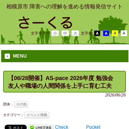
相模原市 障害への理解を進める情報発信サイト
文字サイズ
小
中
大
文字色
A
A
A
A
MENU
【06/28開催】AS-pace 2026年度 勉強会
友人や職場の人間関係を上手に育む工夫
2026/06/26
団体：
その他
カテゴリー：
イベント情報
Check
Pocket