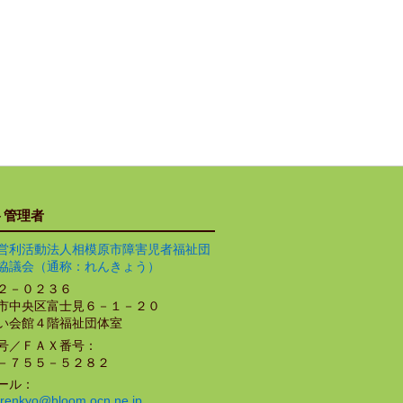
ト管理者
営利活動法人相模原市障害児者福祉団
協議会（通称：れんきょう）
２－０２３６
市中央区富士見６－１－２０
い会館４階福祉団体室
号／ＦＡＸ番号：
－７５５－５２８２
ール：
renkyo@bloom.ocn.ne.jp