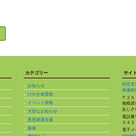
カテゴリー
サイ
特定非
お知らせ
体連絡
けやき体育館
〒２５
イベント情報
相模原
あじさ
大切なお知らせ
電話番
意思疎通支援
０４２
新着
電子メ
sagami