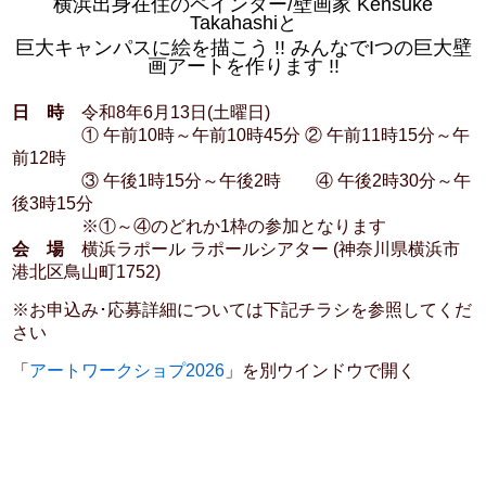
横浜出身在住のペインター/壁画家 Kensuke
Takahashiと
巨大キャンパスに絵を描こう !! みんなでIつの巨大壁
画アートを作ります !!
日 時
令和8年6月13日(土曜日)
① 午前10時～午前10時45分 ② 午前11時15分～午
前12時
③ 午後1時15分～午後2時 ④ 午後2時30分～午
後3時15分
※①～④のどれか1枠の参加となります
会 場
横浜ラポール ラポールシアター (神奈川県横浜市
港北区鳥山町1752)
※お申込み･応募詳細については下記チラシを参照してくだ
さい
「
アートワークショプ2026
」を別ウインドウで開く